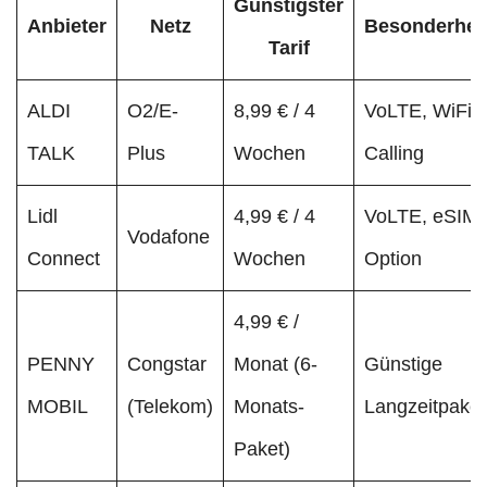
Günstigster
Anbieter
Netz
Besonderhei
Tarif
ALDI
O2/E-
8,99 € / 4
VoLTE, WiFi-
TALK
Plus
Wochen
Calling
Lidl
4,99 € / 4
VoLTE, eSIM-
Vodafone
Connect
Wochen
Option
4,99 € /
PENNY
Congstar
Monat (6-
Günstige
MOBIL
(Telekom)
Monats-
Langzeitpake
Paket)